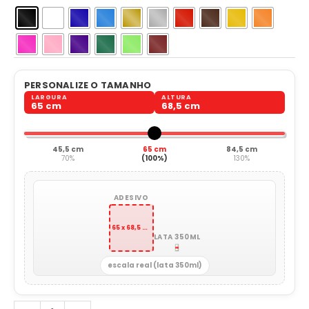
PERSONALIZE O TAMANHO
LARGURA
ALTURA
65 cm
68,5 cm
45,5 cm
65 cm
84,5 cm
70%
(100%)
130%
ADESIVO
65 x 68,5 cm
LATA 350ML
escala real (lata 350ml)
Pois