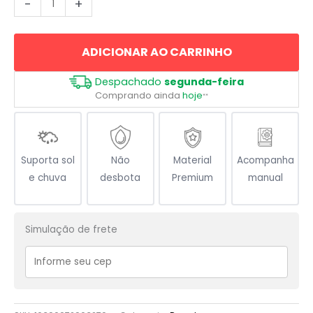
-
+
Nada
É
ADICIONAR AO CARRINHO
Impossível
Para
Despachado
segunda-feira
Deus
Comprando ainda
hoje
**
quantidade
Suporta sol
Não
Material
Acompanha
e chuva
desbota
Premium
manual
Simulação de frete