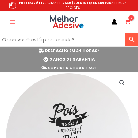
Ir
FRETE GRÁTIS
ACIMA DE
R$35 (SULDESTE) E R$50
PARA DEMAIS
REGIÕES
para
o
conteúdo
DESPACHO EM 24 HORAS*
3 ANOS DE GARANTIA
SUPORTA CHUVA E SOL