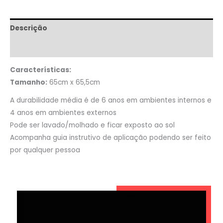
Descrição
Informação adicional
Características:
Tamanho:
65cm x 65,5cm
A durabilidade média é de 6 anos em ambientes internos e
4 anos em ambientes externos
Pode ser lavado/molhado e ficar exposto ao sol
Acompanha guia instrutivo de aplicação podendo ser feito
por qualquer pessoa