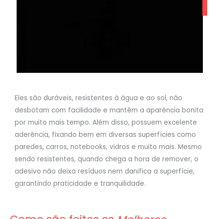
Eles são duráveis, resistentes à água e ao sol, não
desbotam com facilidade e mantêm a aparência bonita
por muito mais tempo. Além disso, possuem excelente
aderência, fixando bem em diversas superfícies como
paredes, carros, notebooks, vidros e muito mais. Mesmo
sendo resistentes, quando chega a hora de remover, o
adesivo não deixa resíduos nem danifica a superfície,
garantindo praticidade e tranquilidade.