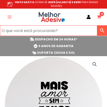
Ir
FRETE GRÁTIS
ACIMA DE
R$35 (SULDESTE) E R$50
PARA DEMAIS
REGIÕES
para
o
conteúdo
DESPACHO EM 24 HORAS*
3 ANOS DE GARANTIA
SUPORTA CHUVA E SOL