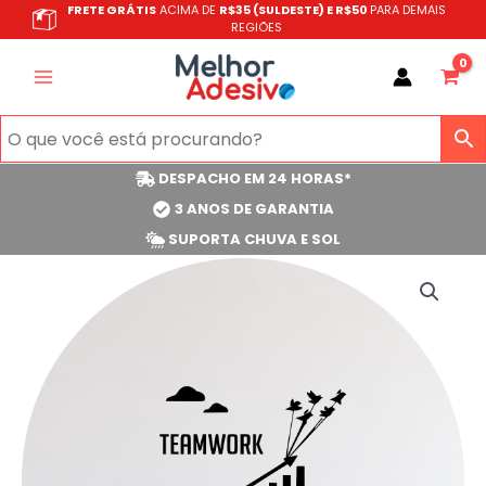
Ir
FRETE GRÁTIS
ACIMA DE
R$35 (SULDESTE) E R$50
PARA DEMAIS
REGIÕES
para
o
conteúdo
DESPACHO EM 24 HORAS*
3 ANOS DE GARANTIA
SUPORTA CHUVA E SOL