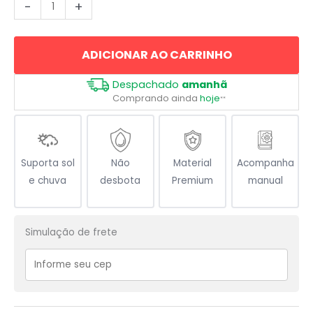
Team
-
+
Work
Trabalho
ADICIONAR AO CARRINHO
Equipe
Corporativo
Despachado
amanhã
quantidade
Comprando ainda
hoje
**
Suporta sol
Não
Material
Acompanha
e chuva
desbota
Premium
manual
Simulação de frete