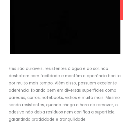
Eles são duráveis, resistentes à água e ao sol, não
desbotam com facilidade e mantêm a aparência bonita
por muito mais tempo. Além disso, possuem excelente
aderência, fixando bem em diversas superfícies como
paredes, carros, notebooks, vidros e muito mais. Mesmo
sendo resistentes, quando chega a hora de remover, o
adesivo não deixa resíduos nem danifica a superfície,
garantindo praticidade e tranquilidade.