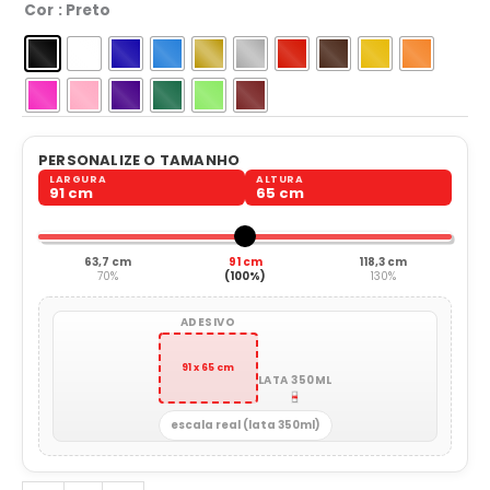
Cor
: Preto
PERSONALIZE O TAMANHO
LARGURA
ALTURA
91 cm
65 cm
63,7 cm
91 cm
118,3 cm
70%
(100%)
130%
ADESIVO
91 x 65 cm
LATA 350ML
escala real (lata 350ml)