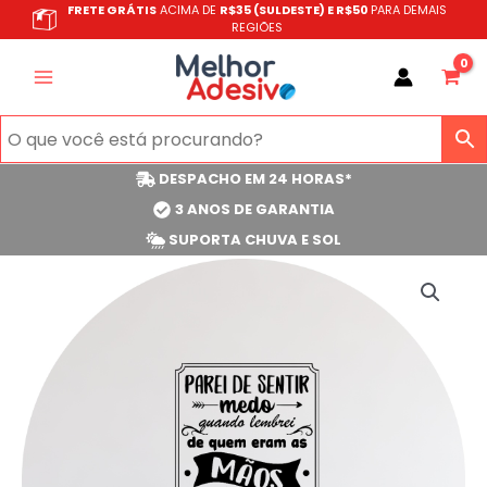
Ir
FRETE GRÁTIS
ACIMA DE
R$35 (SULDESTE) E R$50
PARA DEMAIS
REGIÕES
para
o
conteúdo
DESPACHO EM 24 HORAS*
3 ANOS DE GARANTIA
SUPORTA CHUVA E SOL