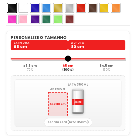
PERSONALIZE O TAMANHO
LARGURA
ALTURA
65 cm
80 cm
45,5 cm
65 cm
84,5 cm
70%
(100%)
130%
LATA 350ML
ADESIVO
65 x 80 cm
escala real (lata 350ml)