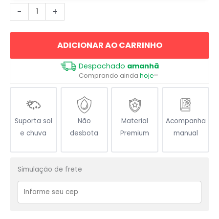
Frases
-
+
Versículo
Bíblico
ADICIONAR AO CARRINHO
Isaías
41:10
Despachado
amanhã
quantidade
Comprando ainda
hoje
**
Suporta sol
Não
Material
Acompanha
e chuva
desbota
Premium
manual
Simulação de frete